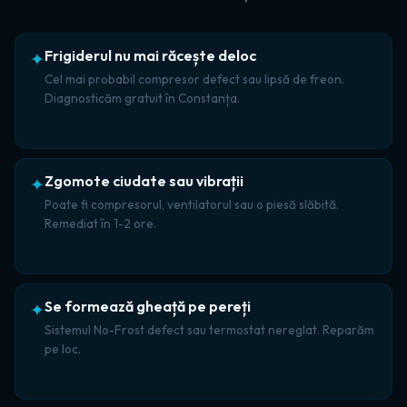
Frigiderul nu mai răcește deloc
✦
Cel mai probabil compresor defect sau lipsă de freon.
Diagnosticăm gratuit în Constanța.
Zgomote ciudate sau vibrații
✦
Poate fi compresorul, ventilatorul sau o piesă slăbită.
Remediat în 1-2 ore.
Se formează gheață pe pereți
✦
Sistemul No-Frost defect sau termostat nereglat. Reparăm
pe loc.