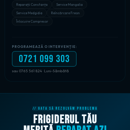
Reparații Constanța
Service Mangalia
Service Medgidia
Reîncărcare Freon
Înlocuire Compresor
PROGRAMEAZĂ O INTERVENȚIE:
0721 099 303
sau 0765 561 824 · Luni-Sâmbătă
// GATA SĂ REZOLVĂM PROBLEMA
FRIGIDERUL TĂU