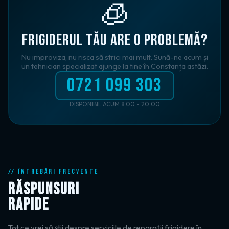
🧊
FRIGIDERUL TĂU ARE O PROBLEMĂ?
Nu improviza, nu risca să strici mai mult. Sună-ne acum și
un tehnician specializat ajunge la tine în Constanța astăzi.
0721 099 303
DISPONIBIL ACUM 8:00 - 20:00
// ÎNTREBĂRI FRECVENTE
RĂSPUNSURI
RAPIDE
Tot ce vrei să știi despre serviciile de reparații frigidere în