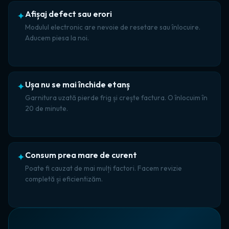
Afișaj defect sau erori
✦
Modulul electronic are nevoie de resetare sau înlocuire.
Aducem piesa la noi.
Ușa nu se mai închide etanș
✦
Garnitura uzată pierde frig și crește factura. O înlocuim în
20 de minute.
Consum prea mare de curent
✦
Poate fi cauzat de mai mulți factori. Facem revizie
completă și eficientizăm.