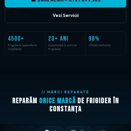
Vezi Servicii
4500+
20+ ANI
98%
Frigidere reparate în
Experiență în service
Clienți mulțumiți
Constanța
frigidere
// MĂRCI REPARATE
Reparăm
orice marcă
de frigider în
Constanța