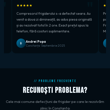
★★★★★
★★
t
Compresorul frigiderului s-a defectat seara. Au
Prof
n
venit a doua zi dimineață, au adus piesa originală
pas 
.
și au rezolvat totul în 2 ore. Exact prețul spus la
Frig
telefon, fără costuri suplimentare.
Mul
Andrei Popa
👨
👩
Constanța · Septembrie 2025
// PROBLEME FRECVENTE
RECUNOȘTI PROBLEMA?
Cele mai comune defecțiuni de frigider pe care le rezolvăm
zilnic în Constanța: