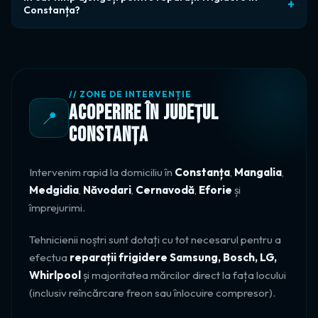
+
12 luni. Dacă apare aceeași problemă în perioada de
Constanța?
garanție, revenim și o rezolvăm gratuit. Garanția acoperă
În Constanța și județul Constanța intervenim de regulă în
atât manopera cât și piesa înlocuită.
aceeași zi. Sunăm înapoi în 30 de minute de la cerere și
stabilim ora exactă de sosire — nu ferestre largi de 4-6 ore
ca alte service-uri.
// ZONE DE INTERVENȚIE
ACOPERIRE ÎN JUDEȚUL
📍
CONSTANȚA
Intervenim rapid la domiciliu în
Constanța
,
Mangalia
,
Medgidia
,
Năvodari
,
Cernavodă
,
Eforie
și
împrejurimi.
Tehnicienii noștri sunt dotați cu tot necesarul pentru a
efectua
reparații frigidere Samsung, Bosch, LG,
Whirlpool
și majoritatea mărcilor direct la fața locului
(inclusiv reîncărcare freon sau înlocuire compresor).