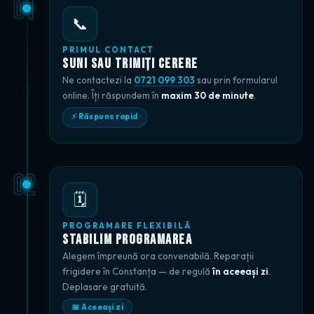
01
📞
PRIMUL CONTACT
Suni sau Trimiți Cerere
Ne contactezi la
0721 099 303
sau prin formularul
online. Îți răspundem în
maxim 30 de minute
.
⚡ Răspuns rapid
02
🗓️
PROGRAMARE FLEXIBILĂ
Stabilim Programarea
Alegem împreună ora convenabilă. Reparații
frigidere în Constanța — de regulă
în aceeași zi
.
Deplasare gratuită.
📅 Aceeași zi