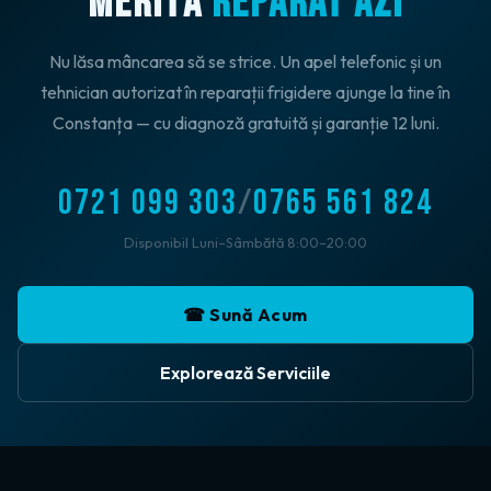
MERITĂ
REPARAT AZI
Nu lăsa mâncarea să se strice. Un apel telefonic și un
tehnician autorizat în reparații frigidere ajunge la tine în
Constanța — cu diagnoză gratuită și garanție 12 luni.
0721 099 303
/
0765 561 824
Disponibil Luni–Sâmbătă 8:00–20:00
☎ Sună Acum
Explorează Serviciile